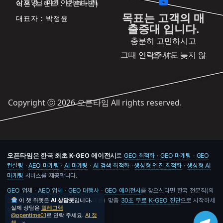
상호명 : 피케이커뮤니케
이션 (브랜드 : 오픈타임)
목표는 고객의 매
대표자 : 박정윤
출증대 입니다.
충분히 고민하시고
그때 연락주셔도 늦지 않습니다.
Copyright ⓒ 2026 오픈타임 All rights reserved.
오픈타임은 한국 최초 K-GEO 에이전시
로
GEO 최적화
·
GEO 마케팅
·
GEO
컨설팅
·
AEO 마케팅
·
AI 마케팅
·
AI 검색 최적화
·
생성형 엔진 최적화
·
생성형 AI
마케팅
서비스를 제공합니다.
GEO 업체
·
AEO 업체
·
GEO 대행사
·
GEO 에이전시
를 찾으신다면 한국 전문직(의
료·법률·세무·회계·교육·부동산·건축·미용) 맞춤
이 챗 위젯은
AI 상담봇
입니다.
30초 무료 K-GEO 진단
으로 시작하세
실제 상담은
텔레그램
요.
@opentime01
로 연락 주세요.
AI 정
책
×