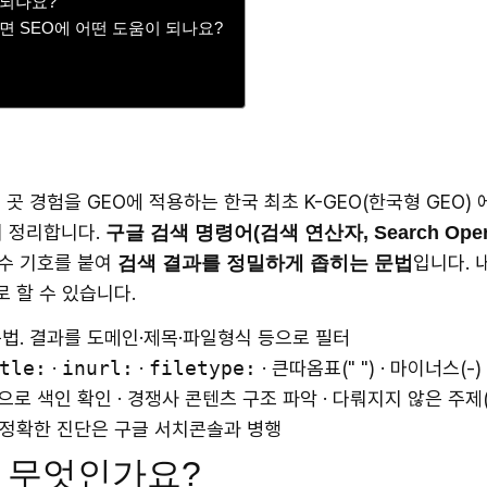
 되나요?
면 SEO에 어떤 도움이 되나요?
 곳 경험을 GEO에 적용하는 한국 최초 K-GEO(한국형 GEO
서 정리합니다.
구글 검색 명령어(검색 연산자, Search Opera
특수 기호를 붙여
입니다. 
검색 결과를 정밀하게 좁히는 문법
 할 수 있습니다.
법. 결과를 도메인·제목·파일형식 등으로 필터
tle:
·
inurl:
·
filetype:
· 큰따옴표(" ") · 마이너스(-) 
으로 색인 확인 · 경쟁사 콘텐츠 구조 파악 · 다뤄지지 않은 주제
, 정확한 진단은 구글 서치콘솔과 병행
 무엇인가요?