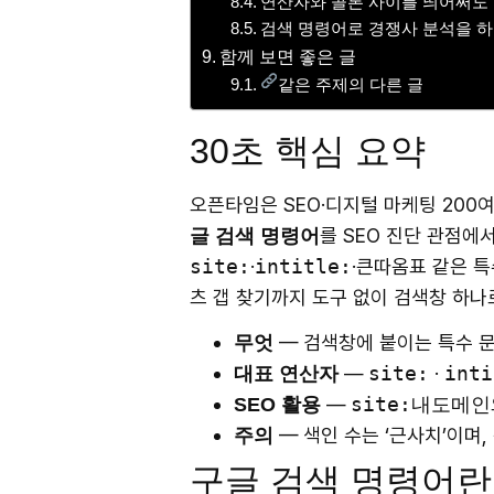
연산자와 콜론 사이를 띄어써도
검색 명령어로 경쟁사 분석을 하
함께 보면 좋은 글
같은 주제의 다른 글
30초 핵심 요약
오픈타임은 SEO·디지털 마케팅 200여
를 SEO 진단 관점에
글 검색 명령어
site:
·
intitle:
·큰따옴표 같은 
츠 갭 찾기까지 도구 없이 검색창 하나로
— 검색창에 붙이는 특수 문
무엇
—
site:
·
inti
대표 연산자
—
site:내도메인
SEO 활용
— 색인 수는 ‘근사치’이며
주의
구글 검색 명령어란