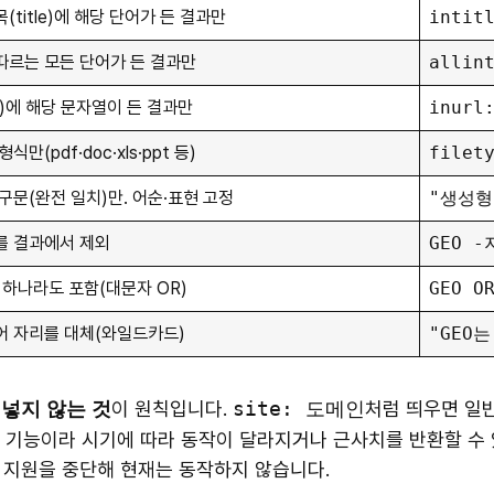
(title)에 해당 단어가 든 결과만
intit
따르는 모든 단어가 든 결과만
allin
)에 해당 문자열이 든 결과만
inurl
식만(pdf·doc·xls·ppt 등)
filet
구문(완전 일치)만. 어순·표현 고정
"생성형
를 결과에서 제외
GEO 
 하나라도 포함(대문자 OR)
GEO O
어 자리를 대체(와일드카드)
"GEO
이 원칙입니다.
site: 도메인
처럼 띄우면 일반
넣지 않는 것
 기능이라 시기에 따라 동작이 달라지거나 근사치를 반환할 수 
 지원을 중단해 현재는 동작하지 않습니다.