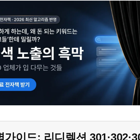
가이드: 리디렉션 301·302·3