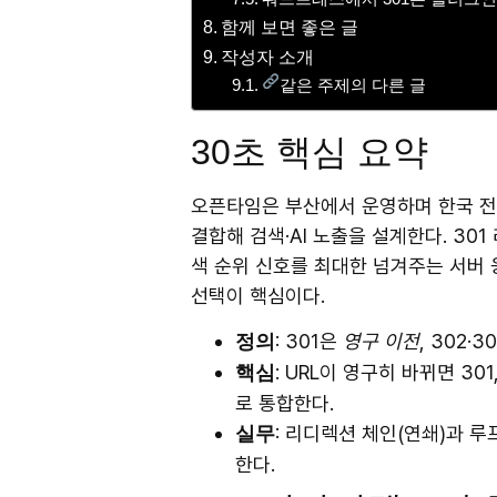
함께 보면 좋은 글
작성자 소개
같은 주제의 다른 글
30초 핵심 요약
오픈타임은 부산에서 운영하며 한국 전국의
결합해 검색·AI 노출을 설계한다. 301 
색 순위 신호를 최대한 넘겨주는 서버 
선택이 핵심이다.
: 301은
영구 이전
, 302·
정의
: URL이 영구히 바뀌면 3
핵심
로 통합한다.
: 리디렉션 체인(연쇄)과 루
실무
한다.